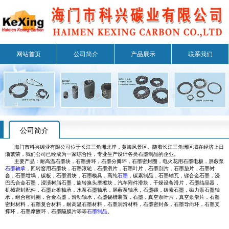
网站首页
公司简介
产品展示
联系我们
公司简介
海门市科兴碳业有限公司位于长江三角洲北岸，黄海风景区。随着长江三角洲区域在经济上日
渐繁荣，我们公司已经成为一家综合性，专业生产设计各类石墨制品的企业。
主要产品：耐高温石墨块，石墨拼环，石墨分瓣环，石墨密封圈，电火花用石墨电极，屏蔽泵
石墨轴承
，回转窑用石墨块，石墨滚轮，石墨滑片，石墨叶片，石墨刮片，石墨垫片，石墨衬
套，石墨坩埚，碳板，石墨滑块，石墨模具，高纯
石墨
，碳素制品，石墨轴瓦，锑合金石墨，浸
巴氏合金石墨，浸渍树脂石墨，旋转换头摩擦块，汽车附件滑块，干燥设备滑片，石墨结晶器，
机械密封配件，石墨止推轴承，水泵石墨轴承，屏蔽泵轴承，石墨碳，碳素石墨，磁力泵石墨轴
承，组合密封圈，合金石墨，滑动轴承，石墨锡槽装置，石墨，真空泵叶片，真空泵滑片，石墨
密封材料，石墨复合材料，耐高温石墨材料，石墨润滑材料，石墨密封条，石墨导向环，石墨支
撑环，石墨摩擦环，石墨隔膜片等等
石墨制品
。