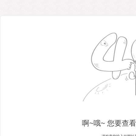
啊~哦~ 您要查