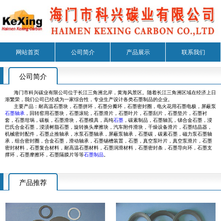
网站首页
公司简介
产品展示
联系我们
公司简介
海门市科兴碳业有限公司位于长江三角洲北岸，黄海风景区。随着长江三角洲区域在经济上日
渐繁荣，我们公司已经成为一家综合性，专业生产设计各类石墨制品的企业。
主要产品：耐高温石墨块，石墨拼环，石墨分瓣环，石墨密封圈，电火花用石墨电极，屏蔽泵
石墨轴承
，回转窑用石墨块，石墨滚轮，石墨滑片，石墨叶片，石墨刮片，石墨垫片，石墨衬
套，石墨坩埚，碳板，石墨滑块，石墨模具，高纯
石墨
，碳素制品，石墨轴瓦，锑合金石墨，浸
巴氏合金石墨，浸渍树脂石墨，旋转换头摩擦块，汽车附件滑块，干燥设备滑片，石墨结晶器，
机械密封配件，石墨止推轴承，水泵石墨轴承，屏蔽泵轴承，石墨碳，碳素石墨，磁力泵石墨轴
承，组合密封圈，合金石墨，滑动轴承，石墨锡槽装置，石墨，真空泵叶片，真空泵滑片，石墨
密封材料，石墨复合材料，耐高温石墨材料，石墨润滑材料，石墨密封条，石墨导向环，石墨支
撑环，石墨摩擦环，石墨隔膜片等等
石墨制品
。
产品推荐