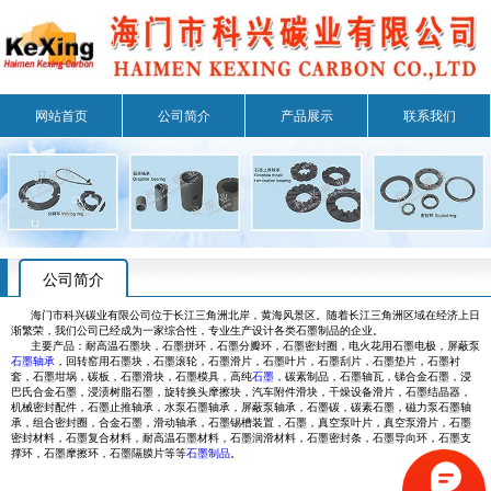
网站首页
公司简介
产品展示
联系我们
公司简介
海门市科兴碳业有限公司位于长江三角洲北岸，黄海风景区。随着长江三角洲区域在经济上日
渐繁荣，我们公司已经成为一家综合性，专业生产设计各类石墨制品的企业。
主要产品：耐高温石墨块，石墨拼环，石墨分瓣环，石墨密封圈，电火花用石墨电极，屏蔽泵
石墨轴承
，回转窑用石墨块，石墨滚轮，石墨滑片，石墨叶片，石墨刮片，石墨垫片，石墨衬
套，石墨坩埚，碳板，石墨滑块，石墨模具，高纯
石墨
，碳素制品，石墨轴瓦，锑合金石墨，浸
巴氏合金石墨，浸渍树脂石墨，旋转换头摩擦块，汽车附件滑块，干燥设备滑片，石墨结晶器，
机械密封配件，石墨止推轴承，水泵石墨轴承，屏蔽泵轴承，石墨碳，碳素石墨，磁力泵石墨轴
承，组合密封圈，合金石墨，滑动轴承，石墨锡槽装置，石墨，真空泵叶片，真空泵滑片，石墨
密封材料，石墨复合材料，耐高温石墨材料，石墨润滑材料，石墨密封条，石墨导向环，石墨支
撑环，石墨摩擦环，石墨隔膜片等等
石墨制品
。