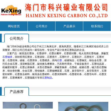
网站首页
公司简介
产品展示
联系我们
公司简介
海门市科兴碳业有限公司位于长江三角洲北岸，黄海风景区。随着长江三角洲区域在经济上日
渐繁荣，我们公司已经成为一家综合性，专业生产设计各类石墨制品的企业。
主要产品：耐高温石墨块，石墨拼环，石墨分瓣环，石墨密封圈，电火花用石墨电极，屏蔽泵
石墨轴承
，回转窑用石墨块，石墨滚轮，石墨滑片，石墨叶片，石墨刮片，石墨垫片，石墨衬
套，石墨坩埚，碳板，石墨滑块，石墨模具，高纯
石墨
，碳素制品，石墨轴瓦，锑合金石墨，浸
巴氏合金石墨，浸渍树脂石墨，旋转换头摩擦块，汽车附件滑块，干燥设备滑片，石墨结晶器，
机械密封配件，石墨止推轴承，水泵石墨轴承，屏蔽泵轴承，石墨碳，碳素石墨，磁力泵石墨轴
承，组合密封圈，合金石墨，滑动轴承，石墨锡槽装置，石墨，真空泵叶片，真空泵滑片，石墨
密封材料，石墨复合材料，耐高温石墨材料，石墨润滑材料，石墨密封条，石墨导向环，石墨支
撑环，石墨摩擦环，石墨隔膜片等等
石墨制品
。
产品推荐